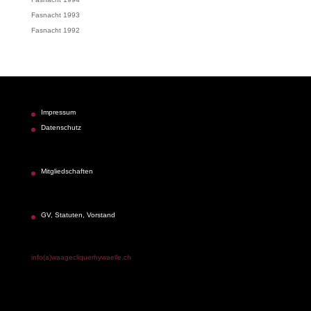
Fasnacht 1993
Fasnacht 1992
Impressum
Datenschutz
Mitgliedschaften
GV, Statuten, Vorstand
info(a)waagecliquerhywaelle.ch