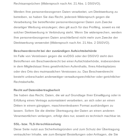
Rechtsansprüchen (Widerspruch nach Art. 21 Abs. 1 DSGVO).
Werden Ihre personenbezogenen Daten verarbeitet, um Direktwerbung zu
betreiben, so haben Sie das Recht, jederzeit Widerspruch gegen die
Verarbeitung Sie betreffender personenbezogener Daten zum Zwecke
derartiger Werbung einzulegen; dies gilt auch für das Profiling, soweit es mit
solcher Direktwerbung in Verbindung steht. Wenn Sie widersprechen, werden
Ihre personenbezogenen Daten anschließend nicht mehr zum Zwecke der
Direktwerbung verwendet (Widerspruch nach Art. 21 Abs. 2 DSGVO).
Beschwerderecht bei der zuständigen Aufsichtsbehörde
Im Falle von Verstössen gegen die revDSG oder der DSGVO steht den
Betroffenen ein Beschwerderecht bei einer Aufsichtsbehörde, insbesondere
in dem Mitgliedstaat Ihres gewöhnlichen Aufenthalts, Ihres Arbeitsplatzes
oder des Orts des mutmasslichen Verstosses zu. Das Beschwerderecht
besteht unbeschadet anderweitiger verwaltungsrechtlicher oder gerichtlicher
Rechtsbehelfe.
Recht auf Datenübertragbarkeit
Sie haben das Recht, Daten, die wir auf Grundlage Ihrer Einwilligung oder in
Erfüllung eines Vertrags automatisiert verarbeiten, an sich oder an einen
Dritten in einem gängigen, maschinenlesbaren Format aushändigen zu
lassen. Sofern Sie die direkte Übertragung der Daten an einen anderen
Verantwortlichen verlangen, erfolgt dies nur, soweit es technisch machbar ist.
SSL- bzw. TLS-Verschlüsselung
Diese Seite nutzt aus Sicherheitsgründen und zum Schutz der Übertragung
vertraulicher Inhalte, wie zum Beispiel Bestellungen oder Anfragen, die Sie