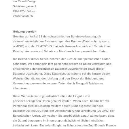
c/o Casulli Design
Schützengasse 1
CH-4125 Riehen
info@casulli.ch
Geltungsbereich
Gestützt auf Artikel 13 der schweizerischen Bundesverfassung, die
datenschutzrechtlichen Bestimmungen des Bundes (Datenschutzgesetz,
revDSG) und der EU-DSGVO, hat jede Person Anspruch auf Schutz ihrer
Privatsphäre sowie auf Schutz vor Missbrauch ihrer persönlichen Daten.
Die Betreiber dieser Seiten nehmen den Schutz Ihrer persönlichen Daten
sehr ernst. Wir behandeln Ihre personenbezogenen Daten vertraulich und
entsprechend der gesetzlichen Datenschutzvorschriften sowie dieser
Datenschutzerklärung. Diese Datenschutzerklärung soll die Nutzer dieser
Website über die Art, den Umfang und den Zweck der Erhebung und
Verwendung personenbezogener Daten durch Zwuggeli Spielwaren
informieren.
Diese Webseite kann grundsätzlich ohne die Eingabe von
personenbezogenen Daten genutzt werden. Wenn doch, bearbeiten wir
Personendaten im Einklang mit dem neuen Bundesgesetz über den
Datenschutz (revDSG) und der Datenschutz-Grundverordnung (DSGVO) der
Europäischen Union. Wir machen Sie ausdrücklich darauf aufmerksam, dass
die Datenübertragung im Internet grundsätzlich mit Sicherheitslücken
bedacht sein kann. Ein vollumfänglicher Schutz vor dem Zugriff durch Fremde