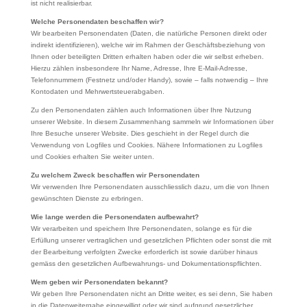
ist nicht realisierbar.
Welche Personendaten beschaffen wir?
Wir bearbeiten Personendaten (Daten, die natürliche Personen direkt oder
indirekt identifizieren), welche wir im Rahmen der Geschäftsbeziehung von
Ihnen oder beteiligten Dritten erhalten haben oder die wir selbst erheben.
Hierzu zählen insbesondere Ihr Name, Adresse, Ihre E-Mail-Adresse,
Telefonnummern (Festnetz und/oder Handy), sowie – falls notwendig – Ihre
Kontodaten und Mehrwertsteuerabgaben.
Zu den Personendaten zählen auch Informationen über Ihre Nutzung
unserer Website. In diesem Zusammenhang sammeln wir Informationen über
Ihre Besuche unserer Website. Dies geschieht in der Regel durch die
Verwendung von Logfiles und Cookies. Nähere Informationen zu Logfiles
und Cookies erhalten Sie weiter unten.
Zu welchem Zweck beschaffen wir Personendaten
Wir verwenden Ihre Personendaten ausschliesslich dazu, um die von Ihnen
gewünschten Dienste zu erbringen.
Wie lange werden die Personendaten aufbewahrt?
Wir verarbeiten und speichern Ihre Personendaten, solange es für die
Erfüllung unserer vertraglichen und gesetzlichen Pflichten oder sonst die mit
der Bearbeitung verfolgten Zwecke erforderlich ist sowie darüber hinaus
gemäss den gesetzlichen Aufbewahrungs- und Dokumentationspflichten.
Wem geben wir Personendaten bekannt?
Wir geben Ihre Personendaten nicht an Dritte weiter, es sei denn, Sie haben
in die Datenweitergabe eingewilligt oder wir sind aufgrund gesetzlicher