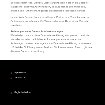
Betriebssystem resp. Browser. Diese Nutzungsdaten bilden die Basis für
statistische, anonyme Auswertungen, so dass Trends erkennbar sind,
anhand derer wir unsere Angebote entsprechend verbessern können.
Unsere Web-Agentur hat mit dem Hosting-Partner eine Vereinbarung zur
Auftragsdatenverarbeitung (ADV) abgeschlossen. Diese ist auf Wunsch
einsehbar.
Änderung unserer Datenschutzbestimmungen
Wir behalten uns vor, diese Datenschutzerklärung anzupassen, damit sie
stets den aktuellen rechtlichen Anforderungen entspricht oder um
Änderungen unserer Leistungen in der Datenschutzerklärung umzusetzen,
z.B. bei der Einführung neuer Services. Für Ihren erneuten Besuch gilt dann
die neue Datenschutzerklärung.
Impressum
Datenschutz
Mitgliedschaften