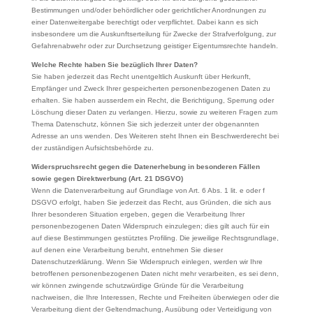
Bestimmungen und/oder behördlicher oder gerichtlicher Anordnungen zu
einer Datenweitergabe berechtigt oder verpflichtet. Dabei kann es sich
insbesondere um die Auskunftserteilung für Zwecke der Strafverfolgung, zur
Gefahrenabwehr oder zur Durchsetzung geistiger Eigentumsrechte handeln.
Welche Rechte haben Sie bezüglich Ihrer Daten?
Sie haben jederzeit das Recht unentgeltlich Auskunft über Herkunft,
Empfänger und Zweck Ihrer gespeicherten personenbezogenen Daten zu
erhalten. Sie haben ausserdem ein Recht, die Berichtigung, Sperrung oder
Löschung dieser Daten zu verlangen. Hierzu, sowie zu weiteren Fragen zum
Thema Datenschutz, können Sie sich jederzeit unter der obgenannten
Adresse an uns wenden. Des Weiteren steht Ihnen ein Beschwerderecht bei
der zuständigen Aufsichtsbehörde zu.
Widerspruchsrecht gegen die Datenerhebung in besonderen Fällen
sowie gegen Direktwerbung (Art. 21 DSGVO)
Wenn die Datenverarbeitung auf Grundlage von Art. 6 Abs. 1 lit. e oder f
DSGVO erfolgt, haben Sie jederzeit das Recht, aus Gründen, die sich aus
Ihrer besonderen Situation ergeben, gegen die Verarbeitung Ihrer
personenbezogenen Daten Widerspruch einzulegen; dies gilt auch für ein
auf diese Bestimmungen gestütztes Profiling. Die jeweilige Rechtsgrundlage,
auf denen eine Verarbeitung beruht, entnehmen Sie dieser
Datenschutzerklärung. Wenn Sie Widerspruch einlegen, werden wir Ihre
betroffenen personenbezogenen Daten nicht mehr verarbeiten, es sei denn,
wir können zwingende schutzwürdige Gründe für die Verarbeitung
nachweisen, die Ihre Interessen, Rechte und Freiheiten überwiegen oder die
Verarbeitung dient der Geltendmachung, Ausübung oder Verteidigung von