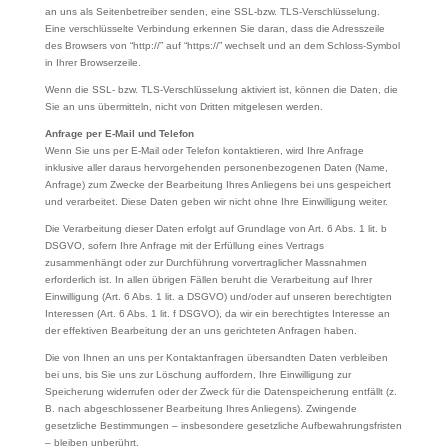
an uns als Seitenbetreiber senden, eine SSL-bzw. TLS-Verschlüsselung.
Eine verschlüsselte Verbindung erkennen Sie daran, dass die Adresszeile
des Browsers von “http://” auf “https://” wechselt und an dem Schloss-Symbol
in Ihrer Browserzeile.
Wenn die SSL- bzw. TLS-Verschlüsselung aktiviert ist, können die Daten, die
Sie an uns übermitteln, nicht von Dritten mitgelesen werden.
Anfrage per E-Mail und Telefon
Wenn Sie uns per E-Mail oder Telefon kontaktieren, wird Ihre Anfrage
inklusive aller daraus hervorgehenden personenbezogenen Daten (Name,
Anfrage) zum Zwecke der Bearbeitung Ihres Anliegens bei uns gespeichert
und verarbeitet. Diese Daten geben wir nicht ohne Ihre Einwilligung weiter.
Die Verarbeitung dieser Daten erfolgt auf Grundlage von Art. 6 Abs. 1 lit. b
DSGVO, sofern Ihre Anfrage mit der Erfüllung eines Vertrags
zusammenhängt oder zur Durchführung vorvertraglicher Massnahmen
erforderlich ist. In allen übrigen Fällen beruht die Verarbeitung auf Ihrer
Einwilligung (Art. 6 Abs. 1 lit. a DSGVO) und/oder auf unseren berechtigten
Interessen (Art. 6 Abs. 1 lit. f DSGVO), da wir ein berechtigtes Interesse an
der effektiven Bearbeitung der an uns gerichteten Anfragen haben.
Die von Ihnen an uns per Kontaktanfragen übersandten Daten verbleiben
bei uns, bis Sie uns zur Löschung auffordern, Ihre Einwilligung zur
Speicherung widerrufen oder der Zweck für die Datenspeicherung entfällt (z.
B. nach abgeschlossener Bearbeitung Ihres Anliegens). Zwingende
gesetzliche Bestimmungen – insbesondere gesetzliche Aufbewahrungsfristen
– bleiben unberührt.