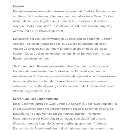
Cookies
Die Internetseiten verwenden teilweise so genannte Cookies. Cookies richten
auf Ihrem Rechner keinen Schaden an und enthalten keine Viren. Cookies
dienen dazu, unser Angebot nutzerfreundlicher, effektiver und sicherer zu
machen. Cookies sind kleine Textdateien, die auf Ihrem Rechner abgelegt
werden und die Ihr Browser speichert.
Die meisten der von uns verwendeten Cookies sind so genannte “Session-
Cookies”. Sie werden nach Ende Ihres Besuchs automatisch gelöscht.
Andere Cookies bleiben auf Ihrem Endgerät gespeichert bis Sie diese
löschen. Diese Cookies ermöglichen es uns, Ihren Browser beim nächsten
Besuch wiederzuerkennen.
Sie können Ihren Browser so einstellen, dass Sie über das Setzen von
Cookies informiert werden und Cookies nur im Einzelfall erlauben, die
Annahme von Cookies für bestimmte Fälle oder generell ausschliessen sowie
das automatische Löschen der Cookies beim Schliessen des Browsers
aktivieren. Bei der Deaktivierung von Cookies kann die Funktionalität dieser
Website eingeschränkt sein.
Server Log Files (Zugriffsdaten)
Diese Seite wird durch die Cyon GmbH auf Servern in Basel (CH) gehostet. In
enger Zusammenarbeit mit unserem Hosting-Provider bemühen wir uns, die
Datenbanken so gut wie möglich vor fremden Zugriffen, Verlusten,
Missbrauch oder vor Fälschung zu schützen. Beim Zugriff auf unsere
Webseiten werden folgende Daten in Logfiles gespeichert: IP-Adresse,
Datum, Uhrzeit, Browser-Anfrage und allg. übertragene Informationen zum