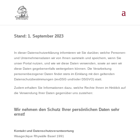
Stand: 1. September 2023
In dieser Datenschutzerklärung informieren wir Sie darüber, welche Personen-
und Unternehmensdaten wir von Ihnen sammeln und speichern, wenn Sie
unser Portal nutzen, und wie wir diese Daten verwenden, sowie an wen wir
diese Daten gegebenenfalls weitergeben können. Die Verarbeitung
personenbezogener Daten findet stets im Einklang mit den geltenden
Datenschutzbestimmungen (revDSG und/oder DSGVO) statt.
Zudem erhalten Sie Informationen dazu, welche Rechte Ihnen im Hinblick auf
die Verwendung Ihrer Daten gegenüber uns zustehen:
Wir nehmen den Schutz Ihrer persönlichen Daten sehr
ernst!
Kontakt und Datenschutzverantwortung
Waageclique Rhywälle Basel 1991