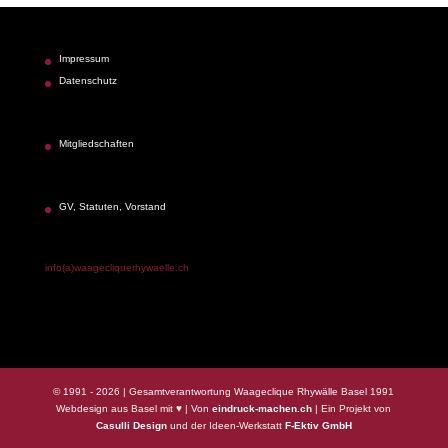
Impressum
Datenschutz
Mitgliedschaften
GV, Statuten, Vorstand
info(a)waagecliquerhywaelle.ch
© 1991 - 2026 | Gesamtverantwortung Waageclique Rhywälle Basel 1991
Webdesign aus Basel mit ♥ | Von
eindruck-machen.ch
| Ein Projekt von
Casulli Design
und der Ideen-Werkstatt
F-Ektiv GmbH