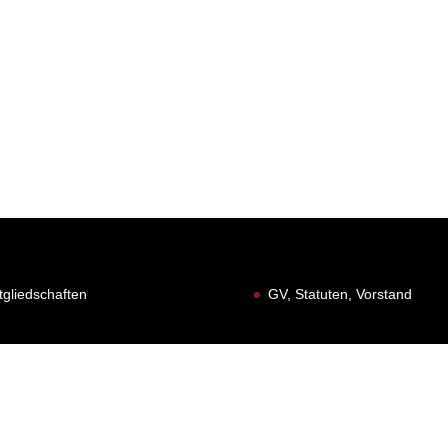
tgliedschaften
GV, Statuten, Vorstand
 1991 - 2026 | Gesamtverantwortung Waageclique Rhywälle Basel 19