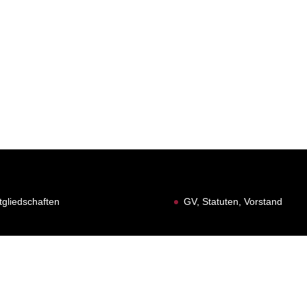
tgliedschaften
GV, Statuten, Vorstand
 1991 - 2026 | Gesamtverantwortung Waageclique Rhywälle Basel 19