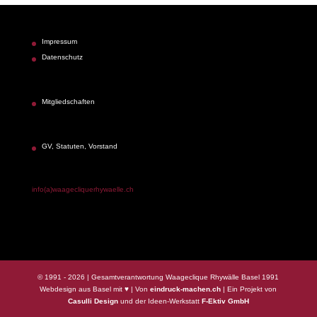
Impressum
Datenschutz
Mitgliedschaften
GV, Statuten, Vorstand
info(a)waagecliquerhywaelle.ch
© 1991 -
2026
| Gesamtverantwortung Waageclique Rhywälle Basel 1991
Webdesign aus Basel mit ♥ | Von
eindruck-machen.ch
| Ein Projekt von
Casulli Design
und der Ideen-Werkstatt
F-Ektiv GmbH