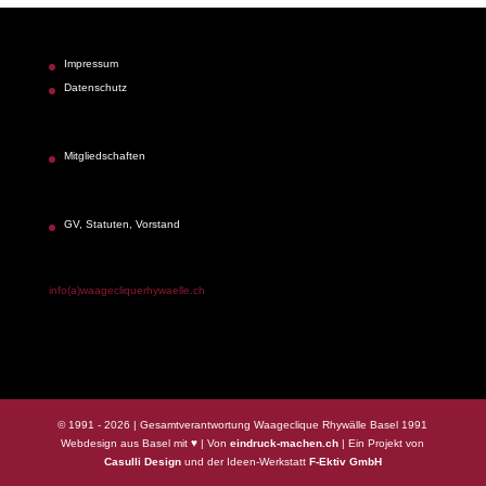
Impressum
Datenschutz
Mitgliedschaften
GV, Statuten, Vorstand
info(a)waagecliquerhywaelle.ch
© 1991 -
2026
| Gesamtverantwortung Waageclique Rhywälle Basel 1991
Webdesign aus Basel mit ♥ | Von
eindruck-machen.ch
| Ein Projekt von
Casulli Design
und der Ideen-Werkstatt
F-Ektiv GmbH