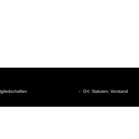
tgliedschaften
GV, Statuten, Vorstand
 1991 - 2026 | Gesamtverantwortung Waageclique Rhywälle Basel 19