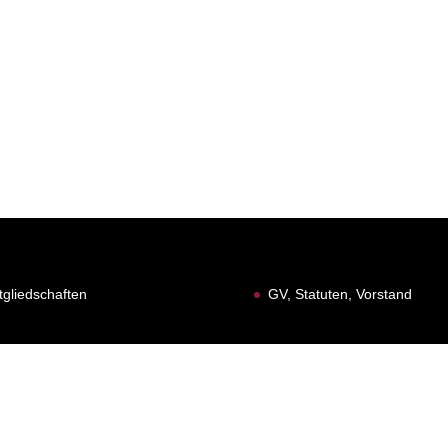
tgliedschaften
GV, Statuten, Vorstand
 1991 -
2026
| Gesamtverantwortung Waageclique Rhywälle Basel 19