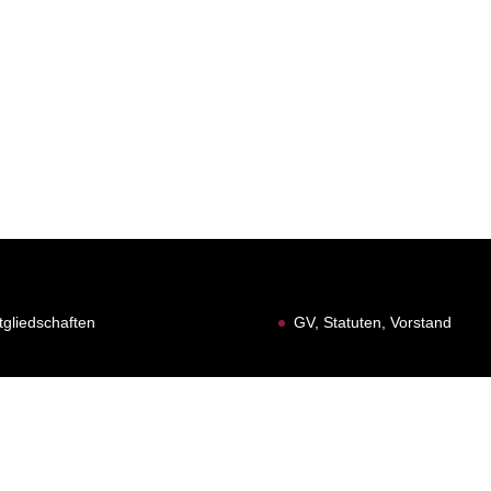
tgliedschaften
GV, Statuten, Vorstand
 1991 - 2026 | Gesamtverantwortung Waageclique Rhywälle Basel 19