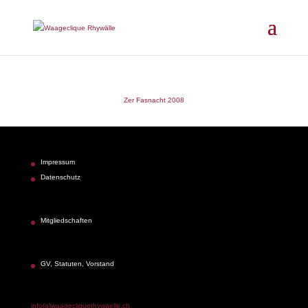
Zer Fasnacht 2008
Impressum
Datenschutz
Mitgliedschaften
GV, Statuten, Vorstand
info(a)waagecliquerhywaelle.ch