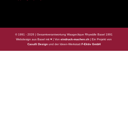
© 1991 - 2026 | Gesamtverantwortung Waageclique Rhywälle Basel 1991
Webdesign aus Basel mit ♥ | Von
eindruck-machen.ch
| Ein Projekt von
Casulli Design
und der Ideen-Werkstatt
F-Ektiv GmbH