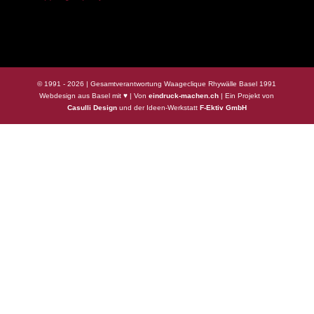
© 1991 -
2026
| Gesamtverantwortung Waageclique Rhywälle Basel 1991
Webdesign aus Basel mit ♥ | Von
eindruck-machen.ch
| Ein Projekt von
Casulli Design
und der Ideen-Werkstatt
F-Ektiv GmbH