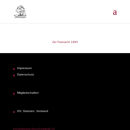
Zer Fasnacht 1993
Impressum
Datenschutz
Mitgliedschaften
GV, Statuten, Vorstand
info(a)waagecliquerhywaelle.ch