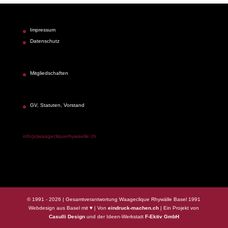
Impressum
Datenschutz
Mitgliedschaften
GV, Statuten, Vorstand
info(a)waagecliquerhywaelle.ch
© 1991 - 2026 | Gesamtverantwortung Waageclique Rhywälle Basel 1991
Webdesign aus Basel mit ♥ | Von
eindruck-machen.ch
| Ein Projekt von
Casulli Design
und der Ideen-Werkstatt
F-Ektiv GmbH