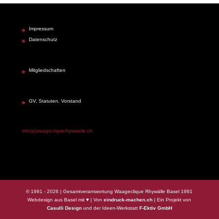
Impressum
Datenschutz
Mitgliedschaften
GV, Statuten, Vorstand
info(a)waagecliquerhywaelle.ch
© 1991 - 2026 | Gesamtverantwortung Waageclique Rhywälle Basel 1991
Webdesign aus Basel mit ♥ | Von
eindruck-machen.ch
| Ein Projekt von
Casulli Design
und der Ideen-Werkstatt
F-Ektiv GmbH