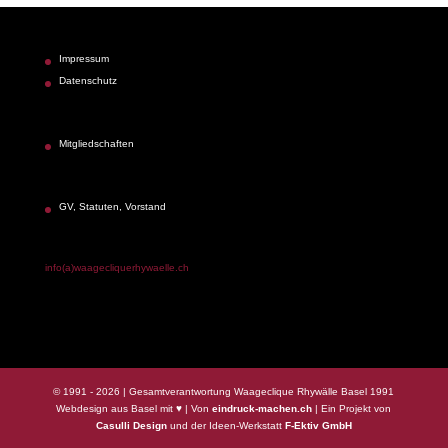
Impressum
Datenschutz
Mitgliedschaften
GV, Statuten, Vorstand
info(a)waagecliquerhywaelle.ch
© 1991 - 2026 | Gesamtverantwortung Waageclique Rhywälle Basel 1991
Webdesign aus Basel mit ♥ | Von
eindruck-machen.ch
| Ein Projekt von
Casulli Design
und der Ideen-Werkstatt
F-Ektiv GmbH