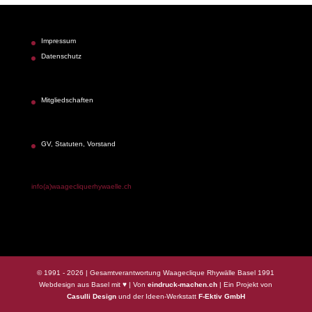
Impressum
Datenschutz
Mitgliedschaften
GV, Statuten, Vorstand
info(a)waagecliquerhywaelle.ch
© 1991 -
2026
| Gesamtverantwortung Waageclique Rhywälle Basel 1991
Webdesign aus Basel mit ♥ | Von
eindruck-machen.ch
| Ein Projekt von
Casulli Design
und der Ideen-Werkstatt
F-Ektiv GmbH